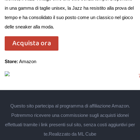
in una gamma di taglie unisex, la Jazz ha resistito alla prova del
tempo e ha consolidato il suo posto come un classico nel gioco
delle sneaker alla moda.
Acquista ora
Store:
Amazon
Questo sito partecipa al programma di affiliazione Amazon.
Potremmo ricevere una commissione sugli acquisti idonei
effettuati tramite i link presenti sul sito, senza costi aggiuntivi per
te.
Realizzato da ML Cube