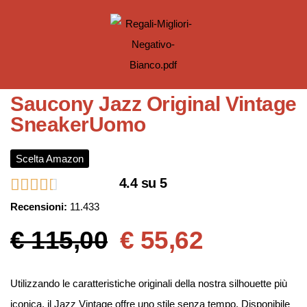
Saucony Jazz Original Vintage
SneakerUomo
Scelta Amazon
4.4 su 5
Recensioni:
11.433
€ 115,00
€ 55,62
Utilizzando le caratteristiche originali della nostra silhouette più
iconica, il Jazz Vintage offre uno stile senza tempo. Disponibile