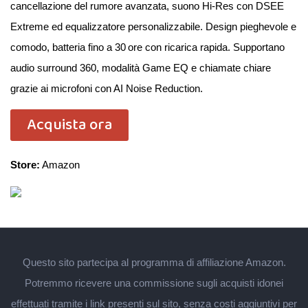
cancellazione del rumore avanzata, suono Hi-Res con DSEE
Extreme ed equalizzatore personalizzabile. Design pieghevole e
comodo, batteria fino a 30 ore con ricarica rapida. Supportano
audio surround 360, modalità Game EQ e chiamate chiare
grazie ai microfoni con AI Noise Reduction.
Acquista ora
Store:
Amazon
Questo sito partecipa al programma di affiliazione Amazon.
Potremmo ricevere una commissione sugli acquisti idonei
effettuati tramite i link presenti sul sito, senza costi aggiuntivi per