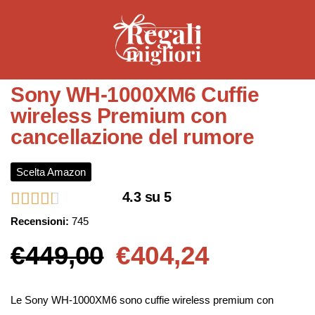
Sony WH-1000XM6 Cuffie
wireless Premium con
cancellazione del rumore
Scelta Amazon
4.3 su 5
Recensioni:
745
€449,00
€404,24
Le Sony WH-1000XM6 sono cuffie wireless premium con