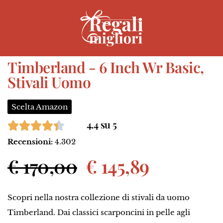
Timberland - 6 Inch Wr Basic,
Stivali Uomo
Scelta Amazon
4.4 su 5
Recensioni:
4.302
€ 170,00
€ 145,89
Scopri nella nostra collezione di stivali da uomo
Timberland. Dai classici scarponcini in pelle agli