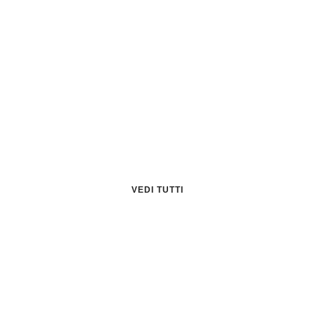
BUDGET
Regali
Tra 1 e 50 Euro
VEDI TUTTI