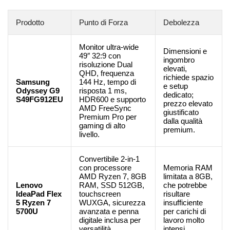
Prodotto
Punto di Forza
Debolezza
Monitor ultra-wide
Dimensioni e
49″ 32:9 con
ingombro
risoluzione Dual
elevati,
QHD, frequenza
richiede spazio
Samsung
144 Hz, tempo di
e setup
Odyssey G9
risposta 1 ms,
dedicato;
S49FG912EU
HDR600 e supporto
prezzo elevato
AMD FreeSync
giustificato
Premium Pro per
dalla qualità
gaming di alto
premium.
livello.
Convertibile 2-in-1
con processore
Memoria RAM
AMD Ryzen 7, 8GB
limitata a 8GB,
Lenovo
RAM, SSD 512GB,
che potrebbe
IdeaPad Flex
touchscreen
risultare
5 Ryzen 7
WUXGA, sicurezza
insufficiente
5700U
avanzata e penna
per carichi di
digitale inclusa per
lavoro molto
versatilità
intensi.