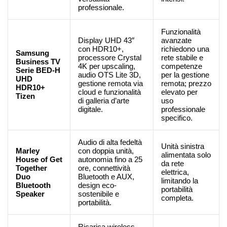
professionale.
Funzionalità
Display UHD 43″
avanzate
con HDR10+,
richiedono una
Samsung
processore Crystal
rete stabile e
Business TV
4K per upscaling,
competenze
Serie BED-H
audio OTS Lite 3D,
per la gestione
UHD
gestione remota via
remota; prezzo
HDR10+
cloud e funzionalità
elevato per
Tizen
di galleria d’arte
uso
digitale.
professionale
specifico.
Audio di alta fedeltà
Unità sinistra
Marley
con doppia unità,
alimentata solo
House of Get
autonomia fino a 25
da rete
Together
ore, connettività
elettrica,
Duo
Bluetooth e AUX,
limitando la
Bluetooth
design eco-
portabilità
Speaker
sostenibile e
completa.
portabilità.
Ricarica wireless