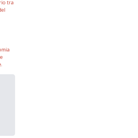
rio tra
del
nomia
 e
.