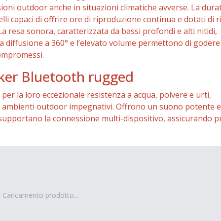
ssioni outdoor anche in situazioni climatiche avverse. La dura
li capaci di offrire ore di riproduzione continua e dotati di r
 resa sonora, caratterizzata da bassi profondi e alti nitidi,
a diffusione a 360° e l’elevato volume permettono di godere
compromessi.
aker Bluetooth rugged
er la loro eccezionale resistenza a acqua, polvere e urti,
so in ambienti outdoor impegnativi. Offrono un suono potente e
 supportano la connessione multi-dispositivo, assicurando pr
Caricamento prodotto...