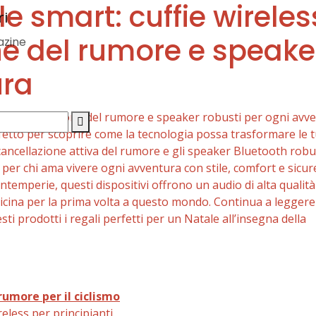
e smart: cuffie wireles
ne del rumore e speake
zine
ura
rfetto per scoprire come la tecnologia possa trasformare le 
Search
 cancellazione attiva del rumore e gli speaker Bluetooth robu
Button
er chi ama vivere ogni avventura con stile, comfort e sicur
ntemperie, questi dispositivi offrono un audio di alta qualità
vvicina per la prima volta a questo mondo. Continua a leggere
i prodotti i regali perfetti per un Natale all’insegna della
rumore per il ciclismo
reless per principianti