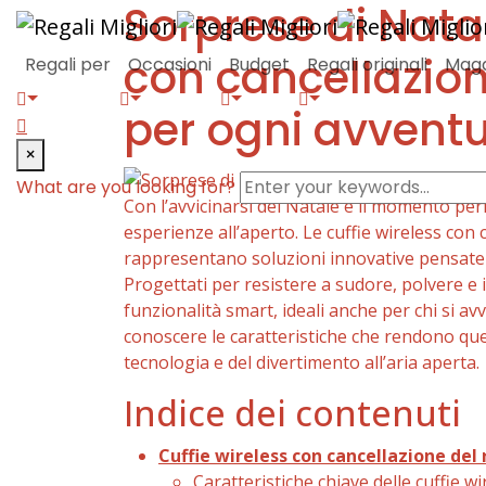
Sorprese di Natal
con cancellazio
Regali per
Occasioni
Budget
Regali originali
Maga
per ogni avvent
search
×
form
Enter
What are you looking for?
icon
Con l’avvicinarsi del Natale è il momento pe
your
esperienze all’aperto. Le cuffie wireless con
keywords...
rappresentano soluzioni innovative pensate p
Progettati per resistere a sudore, polvere e i
funzionalità smart, ideali anche per chi si a
conoscere le caratteristiche che rendono quest
tecnologia e del divertimento all’aria aperta.
Indice dei contenuti
Cuffie wireless con cancellazione del 
Caratteristiche chiave delle cuffie wi