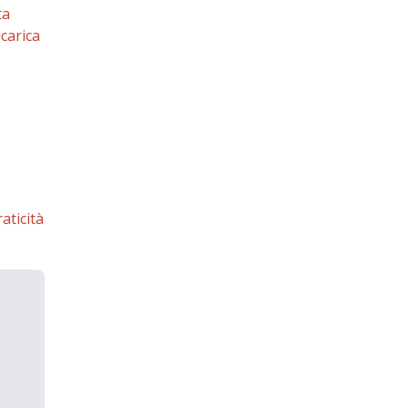
ta
icarica
aticità