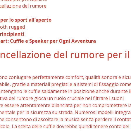
ncellazione del rumore
per lo sport all’aperto
tooth rugged
rincipianti
mart: Cuffie e Speaker per Ogni Avventura
ancellazione del rumore per il
devono coniugare perfettamente comfort, qualità sonora e sicu
bile, grazie a materiali pregiati e a sistemi di fissaggio com
mantengano le cuffie saldamente in posizione anche durante i
iva del rumore gioca un ruolo cruciale nel filtrare i suoni
 deve essere attentamente bilanciata per non compromettere l
mentale per la sicurezza su strada. Numerosi modelli integr
e consentono di ascoltare la musica senza perdere il conta
ricolo. La scelta delle cuffie dovrebbe quindi tenere conto del