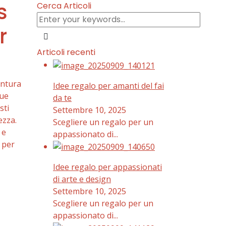
s
Cerca Articoli
Submit
r
Submit
Articoli recenti
Idee
regalo
Idee regalo per amanti del fai
per
tue
da te
amanti
sti
Settembre 10, 2025
del
ezza.
Scegliere un regalo per un
fai
 e
appassionato di...
da
 per
Idee
te
regalo
Idee regalo per appassionati
per
di arte e design
appassionati
Settembre 10, 2025
di
Scegliere un regalo per un
arte
appassionato di...
e