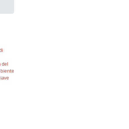
di
 del
mbiente
hiave