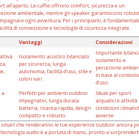
ort all’aperto. Le cuffie offrono comfort, sicurezza e un
cezione ambientale, mentre gli speaker garantiscono robus
mpagnare ogni avventura. Per i principianti, è fondamental
cilità di connessione e tecnologie di sicurezza integrate.
Vantaggi
Considerazioni
Importante bilanci
attiva
Isolamento acustico bilanciato
isolamento e
za,
per sicurezza, lunga
percezione ambien
e,
autonomia, facilità d’uso, stile e
in base al contest
colori vari
d’uso
 a
Perfetti per ambienti outdoor
Ideali per sport
impegnativi, lunga durata
acquatici e attività 
batteria, ricarica rapida, design
condizioni climatic
compatto e robusto
avverse
i smart che renderanno le tue esperienze outdoor ancora pi
la tecnologia audio è a portata di mano, pronto a sorprenderti