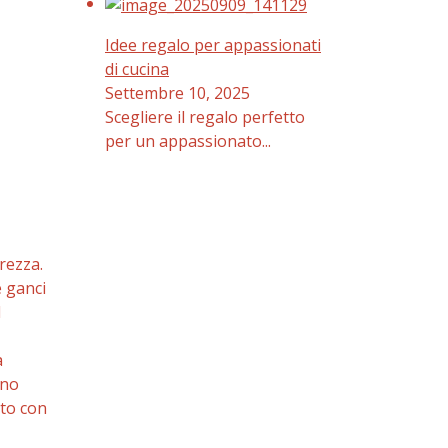
Idee
design
regalo
Idee regalo per appassionati
per
di cucina
appassionati
Settembre 10, 2025
di
Scegliere il regalo perfetto
cucina
per un appassionato...
rezza.
e ganci
l
a
ano
tto con