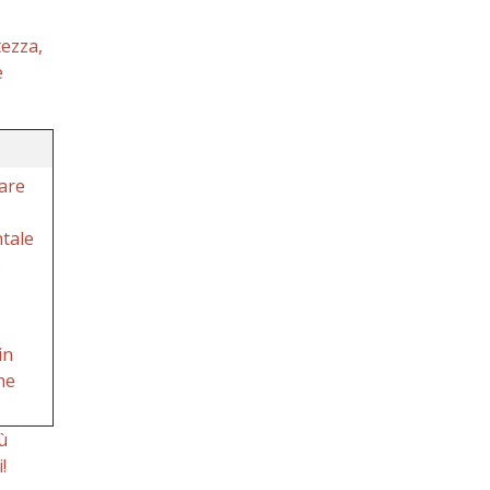
tezza,
e
are
tale
o
in
he
ù
!