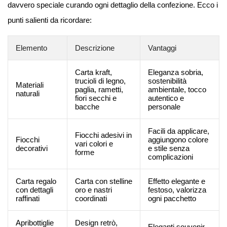
davvero speciale curando ogni dettaglio della confezione. Ecco i
punti salienti da ricordare:
Elemento
Descrizione
Vantaggi
Carta kraft,
Eleganza sobria,
trucioli di legno,
sostenibilità
Materiali
paglia, rametti,
ambientale, tocco
naturali
fiori secchi e
autentico e
bacche
personale
Facili da applicare,
Fiocchi adesivi in
Fiocchi
aggiungono colore
vari colori e
decorativi
e stile senza
forme
complicazioni
Carta regalo
Carta con stelline
Effetto elegante e
con dettagli
oro e nastri
festoso, valorizza
raffinati
coordinati
ogni pacchetto
Apribottiglie
Design retrò,
Eleganti souvenir,