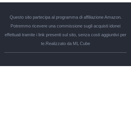
Questo sito partecipa al programma di affiliazione Amazon.
Potremmo ricevere una commissione sugli acquisti idonei
effettuati tramite i link presenti sul sito, senza costi aggiuntivi per
te.
Realizzato da ML Cube
Regali per lui
Papà
Marito
Fidanzato