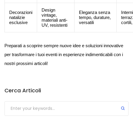
Design
Decorazioni
Eleganza senza
Interni
vintage,
natalizie
tempo, durature,
terraz
materiali anti-
esclusive
versatili
cortili
UV, resistenti
Preparati a scoprire sempre nuove idee e soluzioni innovative
per trasformare i tuoi eventi in esperienze indimenticabili con i
nostri prossimi articoli!
Cerca Articoli
Submit