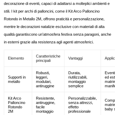
decorazione di eventi, capaci di adattarsi a molteplici ambienti e
stili. I kit per archi di palloncini, come il Kit Arco Palloncino
Rotondo in Metallo 2M, offrono praticità e personalizzazione,
mentre le decorazioni natalizie esclusive con materiali di alta
qualità garantiscono un’atmosfera festiva senza paragoni, anche
in esterni grazie alla resistenza agli agenti atmosferici.
Caratteristiche
Elemento
Vantaggi
Applic
principali
Robusti,
Durata,
Eventi
Supporti in
leggeri,
riutilizzabili,
ed est
metallo
modulari,
montaggio
matri
antiruggine
semplice
manif
Kit Arco
Resistente,
Personalizzabile,
Compl
Palloncino
antiruggine,
senza attrezzi,
matri
Rotondo
facile
effetto
baby 
2M
montaggio
professionale