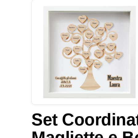
Set Coordinat
Magliette e B