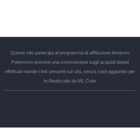
Questo sito partecipa al programma di affiliazione Amazon.
Potremmo ricevere una commissione sugli acquisti idonei
effettuati tramite i link presenti sul sito, senza costi aggiuntivi per
te.
Realizzato da ML Cube
Regali per lui