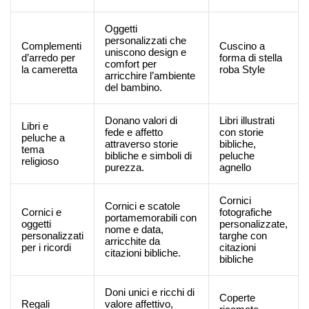
Oggetti
personalizzati che
Complementi
Cuscino a
uniscono design e
d’arredo per
forma di stella
comfort per
la cameretta
roba Style
arricchire l’ambiente
del bambino.
Donano valori di
Libri illustrati
Libri e
fede e affetto
con storie
peluche a
attraverso storie
bibliche,
tema
bibliche e simboli di
peluche
religioso
purezza.
agnello
Cornici
Cornici e scatole
Cornici e
fotografiche
portamemorabili con
oggetti
personalizzate,
nome e data,
personalizzati
targhe con
arricchite da
per i ricordi
citazioni
citazioni bibliche.
bibliche
Doni unici e ricchi di
Coperte
Regali
valore affettivo,