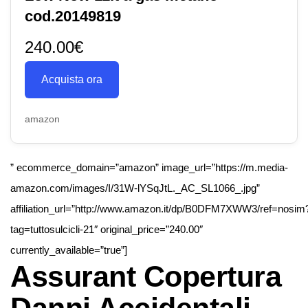
cod.20149819
240.00€
Acquista ora
amazon
” ecommerce_domain=”amazon” image_url=”https://m.media-
amazon.com/images/I/31W-lYSqJtL._AC_SL1066_.jpg”
affiliation_url=”http://www.amazon.it/dp/B0DFM7XWW3/ref=nosim
tag=tuttosulcicli-21″ original_price=”240.00″
currently_available=”true”]
Assurant Copertura
Danni Accidentali