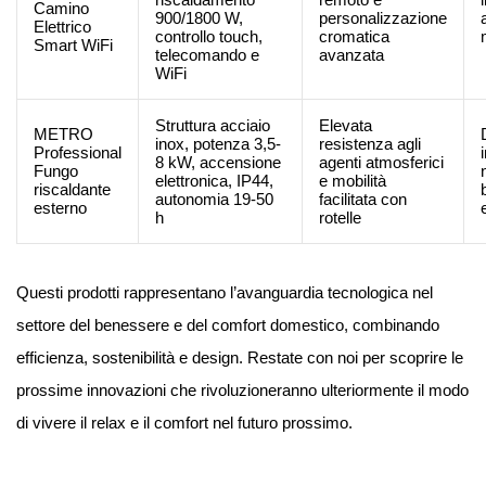
Camino
900/1800 W,
personalizzazione
Elettrico
controllo touch,
cromatica
Smart WiFi
telecomando e
avanzata
WiFi
Struttura acciaio
Elevata
METRO
inox, potenza 3,5-
resistenza agli
Professional
8 kW, accensione
agenti atmosferici
Fungo
elettronica, IP44,
e mobilità
riscaldante
autonomia 19-50
facilitata con
esterno
h
rotelle
Questi prodotti rappresentano l’avanguardia tecnologica nel
settore del benessere e del comfort domestico, combinando
efficienza, sostenibilità e design. Restate con noi per scoprire le
prossime innovazioni che rivoluzioneranno ulteriormente il modo
di vivere il relax e il comfort nel futuro prossimo.