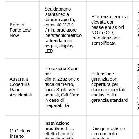
Scaldabagno
istantaneo a
Efficienza termica
camera aperta,
elevata con
Beretta
capacità 11/14
basse emissioni
Fonte Low
l/min, bruciatore
NOx e CO,
Now
iperstechiometrico
manutenzione
raffreddato ad
semplificata
acqua, display
LED
Protezione 3 anni
per
Estensione
Assurant
climatizzazione e
garanzia con
Copertura
riscaldamento,
copertura per
Danni
fino a 3 interventi
danni accidentali
Accidentali
annuali, Gift Card
esclusi dalla
in caso di
garanzia standard
irreparabilità
Installazione
modulare, LED
Design moderno
M.C.Haus
effetto fiamma,
con controllo
Inserto
riscaldamento
remoto e