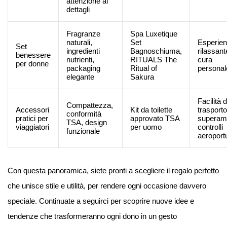
attenzione ai
dettagli
Fragranze
Spa Luxetique
naturali,
Set
Esperie
Set
ingredienti
Bagnoschiuma,
rilassant
benessere
nutrienti,
RITUALS The
cura
per donne
packaging
Ritual of
personal
elegante
Sakura
Facilità d
Compattezza,
Accessori
Kit da toilette
trasporto
conformità
pratici per
approvato TSA
superam
TSA, design
viaggiatori
per uomo
controlli
funzionale
aeroportu
Con questa panoramica, siete pronti a scegliere il regalo perfetto
che unisce stile e utilità, per rendere ogni occasione davvero
speciale. Continuate a seguirci per scoprire nuove idee e
tendenze che trasformeranno ogni dono in un gesto