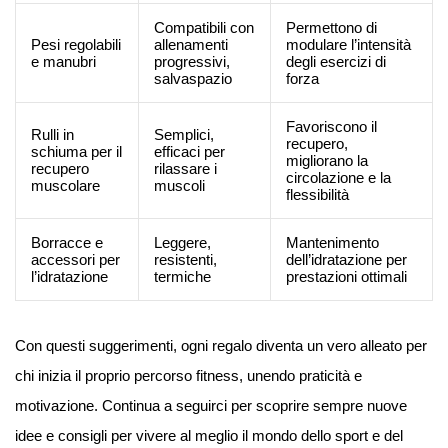
Compatibili con
Permettono di
Pesi regolabili
allenamenti
modulare l’intensità
e manubri
progressivi,
degli esercizi di
salvaspazio
forza
Favoriscono il
Rulli in
Semplici,
recupero,
schiuma per il
efficaci per
migliorano la
recupero
rilassare i
circolazione e la
muscolare
muscoli
flessibilità
Borracce e
Leggere,
Mantenimento
accessori per
resistenti,
dell’idratazione per
l’idratazione
termiche
prestazioni ottimali
Con questi suggerimenti, ogni regalo diventa un vero alleato per
chi inizia il proprio percorso fitness, unendo praticità e
motivazione. Continua a seguirci per scoprire sempre nuove
idee e consigli per vivere al meglio il mondo dello sport e del