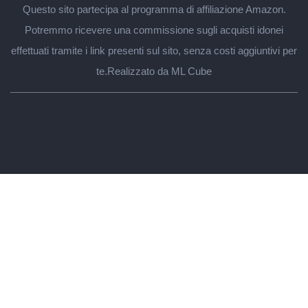
Questo sito partecipa al programma di affiliazione Amazon.
Potremmo ricevere una commissione sugli acquisti idonei
effettuati tramite i link presenti sul sito, senza costi aggiuntivi per
te.
Realizzato da ML Cube
Regali per lui
Papà
Marito
Fidanzato
Migliore amico