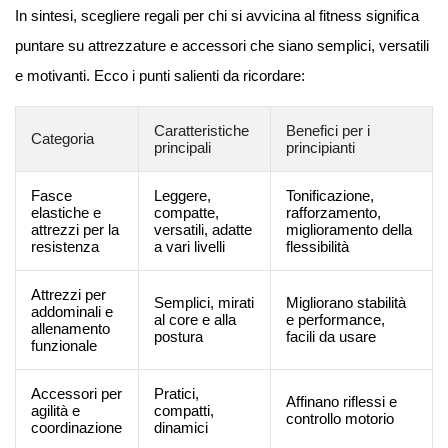
In sintesi, scegliere regali per chi si avvicina al fitness significa
puntare su attrezzature e accessori che siano semplici, versatili
e motivanti. Ecco i punti salienti da ricordare:
Caratteristiche
Benefici per i
Categoria
principali
principianti
Fasce
Leggere,
Tonificazione,
elastiche e
compatte,
rafforzamento,
attrezzi per la
versatili, adatte
miglioramento della
resistenza
a vari livelli
flessibilità
Attrezzi per
Semplici, mirati
Migliorano stabilità
addominali e
al core e alla
e performance,
allenamento
postura
facili da usare
funzionale
Accessori per
Pratici,
Affinano riflessi e
agilità e
compatti,
controllo motorio
coordinazione
dinamici