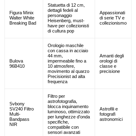
Statuetta di 12 cm,
dettagli fedeli al
Figura Minix
Appassionati
personaggio
Walter White
di serie TV e
Heisenberg, must-
Breaking Bad
collezionismo
have per collezionisti
di cultura pop
Orologio maschile
con cassa in acciaio
44 mm,
Amanti degli
Bulova
impermeabile fino a
orologi di
96B410
10 atmosfere,
classe e
movimento al quarzo
precisione
Precisionist ad alta
frequenza
Filtro per
astrofotografia,
Svbony
blocca inquinamento
SV240 Filtro
Astrofili e
luminoso, ottimizzato
Multi-
fotografi
per lunghezze d’onda
Bandpass
astronomici
specifiche,
NIR
compatibile con
sensori avanzati