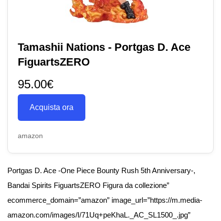
Tamashii Nations - Portgas D. Ace
FiguartsZERO
95.00€
Acquista ora
amazon
Portgas D. Ace -One Piece Bounty Rush 5th Anniversary-,
Bandai Spirits FiguartsZERO Figura da collezione”
ecommerce_domain=”amazon” image_url=”https://m.media-
amazon.com/images/I/71Uq+peKhaL._AC_SL1500_.jpg”