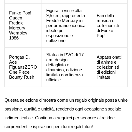
Figura in vinile alta
Funko Pop!
9,5 cm, rappresenta
Fan della
Queen
Freddie Mercury in
musica e
Freddie
performance iconica,
collezionisti
Mercury
ideale per
di Funko
Wembley
esposizione e
Pop!
1986
collezione
Statua in PVC di 17
Portgas D.
Appassionati
cm, design
Ace
di anime e
dettagliato e
FiguartsZERO
collezionisti
dinamico, edizione
One Piece
di edizioni
limitata con licenza
Bounty Rush
limitate
ufficiale
Questa selezione dimostra come un regalo originale possa unire
passione, qualità e unicità, rendendo ogni occasione speciale
indimenticabile. Continua a seguirci per scoprire altre idee
sorprendenti e ispirazioni per i tuoi regali futuri!