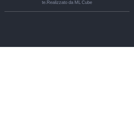
te.
Realizzato da ML Cube
Regali per lui
Papà
Marito
Fidanzato
Migliore amico
Nonno
Suocero
Fratello