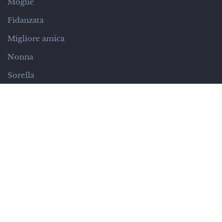
Moglie
Fidanzata
Migliore amica
Nonna
Sorella
Suocera
Regali per età
Neonati (0-1 anno)
Bambini (2-5 anni)
Bambini (6-10 anni)
Pre-adolescenti (11-12 anni)
Adolescenti (13-17 anni)