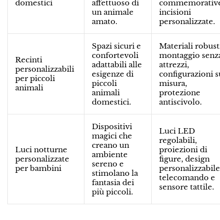
domestici
affettuoso di
commemorative
un animale
incisioni
amato.
personalizzate.
Spazi sicuri e
Materiali robust
confortevoli
montaggio senz
Recinti
adattabili alle
attrezzi,
personalizzabili
esigenze di
configurazioni s
per piccoli
piccoli
misura,
animali
animali
protezione
domestici.
antiscivolo.
Dispositivi
Luci LED
magici che
regolabili,
creano un
Luci notturne
proiezioni di
ambiente
personalizzate
figure, design
sereno e
per bambini
personalizzabile
stimolano la
telecomando e
fantasia dei
sensore tattile.
più piccoli.