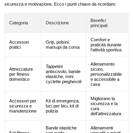
sicurezza e motivazione. Ecco i punti chiave da ricordare:
Benefici
Categoria
Descrizione
principali
Comfort e
Accessori
Grip, polsini,
praticità durante
pratici
marsupi da corsa
l’attività sportiva
Allenamento
Tappetini
Attrezzature
sicuro,
antiscivolo, bande
per fitness
personalizzabile
elastiche, mini
domestico
e accessibile a
cyclette pieghevoli
casa
Migliorano la
Accessori per
Kit di emergenza,
sicurezza e la
sicurezza e
luci per bici, kit di
cura
manutenzione
pulizia
dell’attrezzatura
Bande elastiche
Allenamenti
Set fitness
con guida,
versatili e mirati