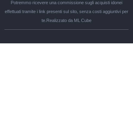
Potremmo ricevere una commissione sugli acquisti idonei
effettuati tramite i link presenti sul sito, senza costi aggiuntivi per
te.
Realizzato da ML Cube
Regali per lui
Papà
Marito
Fidanzato
Migliore amico
Nonno