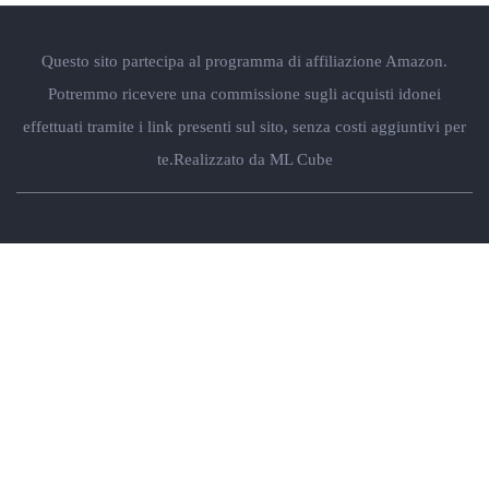
Questo sito partecipa al programma di affiliazione Amazon.
Potremmo ricevere una commissione sugli acquisti idonei
effettuati tramite i link presenti sul sito, senza costi aggiuntivi per
te.
Realizzato da ML Cube
Regali per lui
Papà
Marito
Fidanzato